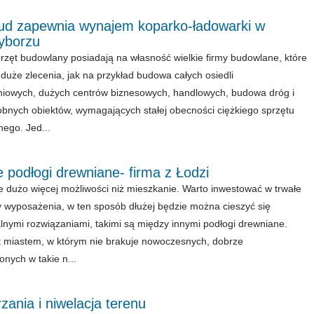
bud zapewnia wynajem koparko-ładowarki w
yborzu
przęt budowlany posiadają na własność wielkie firmy budowlane, które
ą duże zlecenia, jak na przykład budowa całych osiedli
iowych, dużych centrów biznesowych, handlowych, budowa dróg i
bnych obiektów, wymagających stałej obecności ciężkiego sprzętu
ego. Jed...
podłogi drewniane- firma z Łodzi
 dużo więcej możliwości niż mieszkanie. Warto inwestować w trwałe
 wyposażenia, w ten sposób dłużej będzie można cieszyć się
lnymi rozwiązaniami, takimi są między innymi podłogi drewniane.
t miastem, w którym nie brakuje nowoczesnych, dobrze
nych w takie n...
ania i niwelacja terenu