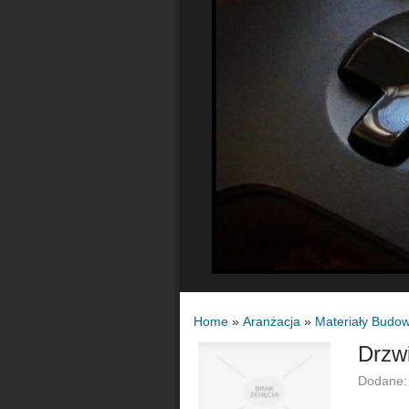
Home
»
Aranżacja
»
Materiały Budo
Drzw
Dodane: