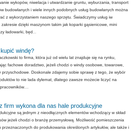
nie wykopów, niwelacja i utwardzanie gruntu, wyburzania, transport
ów budowlanych i wiele innych podobnych usług budowlanych można
ć z wykorzystaniem naszego sprzętu. Świadczymy usług iw
 zakresie dzięki maszynom takim jak koparki gąsienicowe, mini
zy ładowarki, będ...
 kupić windę?
zkowski to firma, która już od wielu lat znajduje się na rynku,
jąc fachowe doradztwo, jeżeli chodzi o windy osobowe, towarowe,
y przyschodowe. Doskonale zdajemy sobie sprawę z tego, że wybór
roduktów to nie lada dylemat, dlatego zawsze możecie liczyć na
pracowników....
z firm wykona dla nas hale produkcyjne
dukcyjne są jednym z nieodłącznych elementów wchodzący w skład
ów jeżeli chodzi o branżę przemysłową. Możliwość pomieszczenia
 przeznaczonych do produkowania określonych artykułów, ale także i