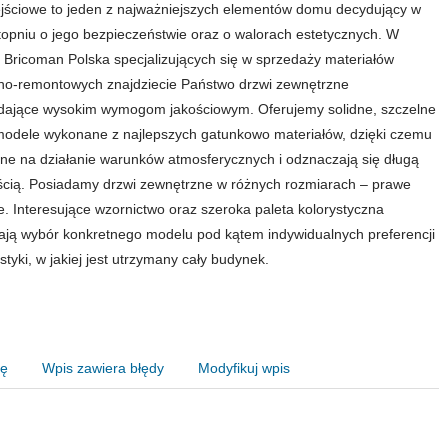
jściowe to jeden z najważniejszych elementów domu decydujący w
opniu o jego bezpieczeństwie oraz o walorach estetycznych. W
 Bricoman Polska specjalizujących się w sprzedaży materiałów
o-remontowych znajdziecie Państwo drzwi zewnętrzne
dające wysokim wymogom jakościowym. Oferujemy solidne, szczelne
 modele wykonane z najlepszych gatunkowo materiałów, dzięki czemu
ne na działanie warunków atmosferycznych i odznaczają się długą
cią. Posiadamy drzwi zewnętrzne w różnych rozmiarach – prawe
e. Interesujące wzornictwo oraz szeroka paleta kolorystyczna
ają wybór konkretnego modelu pod kątem indywidualnych preferencji
istyki, w jakiej jest utrzymany cały budynek.
nę
Wpis zawiera błędy
Modyfikuj wpis