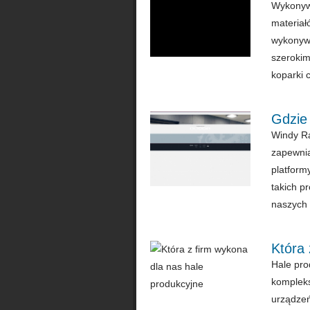
Wykonywa
materiał
wykonywa
szerokim
koparki c
Gdzie
Windy Rac
zapewnia
platform
takich p
naszych 
Która 
Hale pro
kompleks
urządzeń