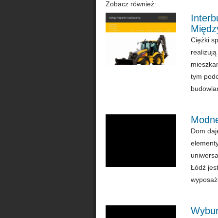
Zobacz również:
Inter
Międz
Ciężki s
realizuj
mieszkan
tym podo
budowlan
Modne 
Dom daje
elementy
uniwersa
Łódź jes
wyposażo
Wyburz