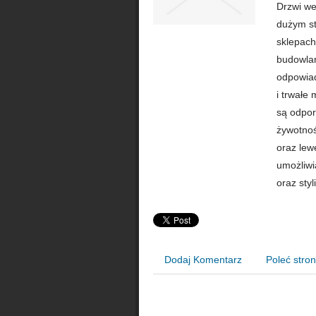
Drzwi we
dużym st
sklepach
budowlan
odpowia
i trwałe
są odpor
żywotnoś
oraz lew
umożliwi
oraz styl
Dodaj Komentarz
Poleć stro