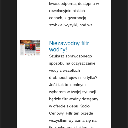
kwasoodporna, dostępna w
rewelacyjnie niskich
cenach, z gwarancją
szybkiej wysyłki, pod ws...
Niezawodny filtr
wodny!
Szukasz sprawdzonego
sposobu na oczyszczanie
wody z wszelkich
drobnoustrojów i nie tylko?
Jeśli tak to idealnym
wyborem w twojej sytuacji
będzie filtr wodny dostępny
w ofercie sklepu Kocioł
Cenowy. Filtr ten przede
wszystkim wyróżnia się na
tle konkurencji faktem, iż