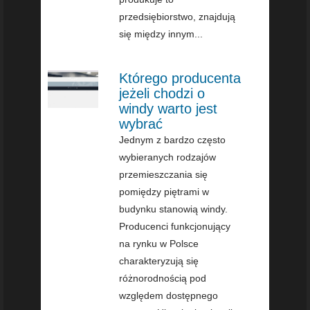
przedsiębiorstwo, znajdują
się między innym...
Którego producenta
jeżeli chodzi o
windy warto jest
wybrać
Jednym z bardzo często
wybieranych rodzajów
przemieszczania się
pomiędzy piętrami w
budynku stanowią windy.
Producenci funkcjonujący
na rynku w Polsce
charakteryzują się
różnorodnością pod
względem dostępnego