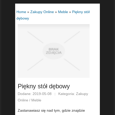
Home
»
Zakupy Online
»
Meble
»
Piękny stół
dębowy
Piękny stół dębowy
Dodane: 2019-05-08
::
Kategoria: Zakupy
Online / Meble
Zastanawiasz się nad tym, gdzie znajdzie