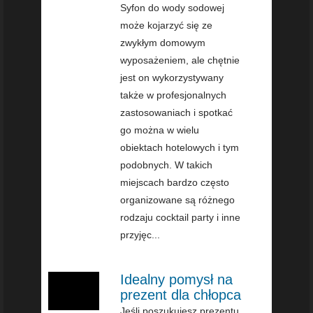
Syfon do wody sodowej
może kojarzyć się ze
zwykłym domowym
wyposażeniem, ale chętnie
jest on wykorzystywany
także w profesjonalnych
zastosowaniach i spotkać
go można w wielu
obiektach hotelowych i tym
podobnych. W takich
miejscach bardzo często
organizowane są różnego
rodzaju cocktail party i inne
przyjęc...
Idealny pomysł na
prezent dla chłopca
Jeśli poszukujesz prezentu