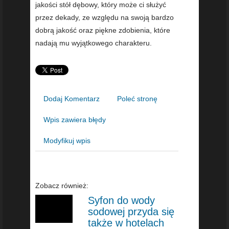
jakości stół dębowy, który może ci służyć
przez dekady, ze względu na swoją bardzo
dobrą jakość oraz piękne zdobienia, które
nadają mu wyjątkowego charakteru.
Dodaj Komentarz
Poleć stronę
Wpis zawiera błędy
Modyfikuj wpis
Zobacz również:
Syfon do wody
sodowej przyda się
także w hotelach