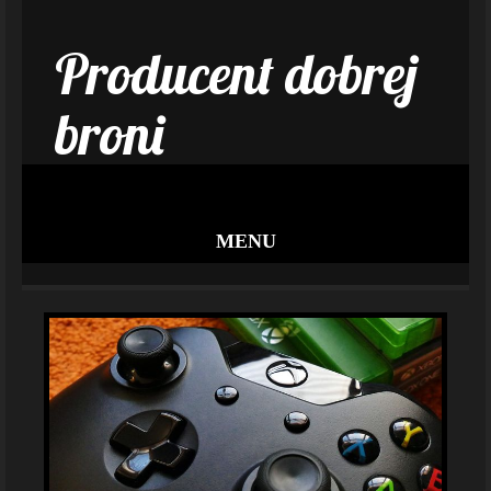
Producent dobrej
broni
MENU