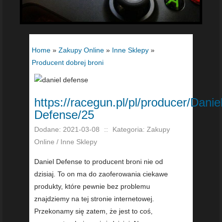
Home
»
Zakupy Online
»
Inne Sklepy
»
Producent dobrej broni
https://racegun.pl/pl/producer/Daniel
Defense/25
Dodane: 2021-03-08
::
Kategoria: Zakupy
Online / Inne Sklepy
Daniel Defense to producent broni nie od
dzisiaj. To on ma do zaoferowania ciekawe
produkty, które pewnie bez problemu
znajdziemy na tej stronie internetowej.
Przekonamy się zatem, że jest to coś,