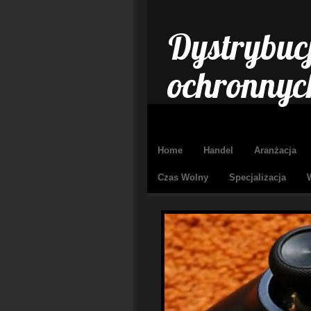
Dystrybucj
ochronnych
Home
Handel
Aranżacja
Czas Wolny
Specjalizacja