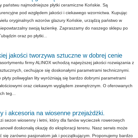
 państwu najmodniejsze płytki ceramiczne Końskie. Są
rencyjne pod względem jakości i ciekawego wzornictwa. Kupując
wielu oryginalnych wzorów glazury Końskie, urządzą państwo w
iepowtarzalny swoją łazienkę. Zapraszamy do naszego sklepu po
ubądzin oraz po płytki...
ej jakości tworzywa sztuczne w dobrej cenie
asortymentu firmy ALINOX wchodzą najwyższej jakości rozwiązania z
sztucznych, cechujące się doskonałymi parametrami technicznymi.
 płyty poliwęglan lity wyróżniają się bardzo dobrymi parametrami
ałościowymi oraz ciekawym wyglądem zewnętrznym. O oferowanych
ch teg...
 i akcesoria na wiosenne przejażdżki.
i sezon wiosenny i letni, który dla fanów wycieczek rowerowych
tanowił doskonałą okazję do eksploracji terenu. Nasz serwis może
 się zarówno pasjonatom jak i początkującym. Proponujemy bardzo