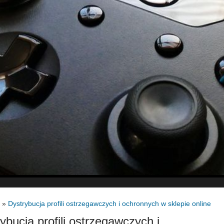
»
Dystrybucja profili ostrzegawczych i ochronnych w sklepie online
ybucja profili ostrzegawczych i