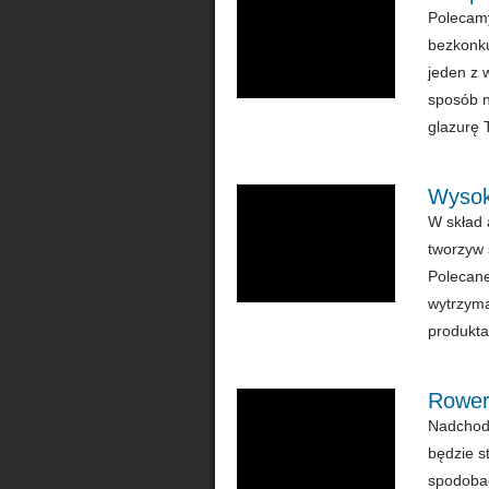
Polecamy
bezkonku
jeden z 
sposób n
glazurę T
Wysoki
W skład 
tworzyw 
Polecane
wytrzym
produkta
Rowery
Nadchodz
będzie s
spodobać