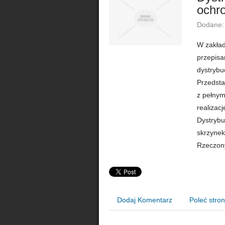
ochro
Dodane:
W zakła
przepisa
dystrybu
Przedsta
z pełnym
realizac
Dystrybu
skrzynek
Rzeczony
Dodaj Komentarz
Poleć stro