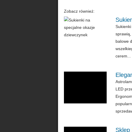
Zobacz również:
Sukien
Sukienki
sprawią,
balowe d
wszelkie
cerem...
Elegan
Astrolam
LED prze
Ergonomi
popularn
sprzedaw
Sklep