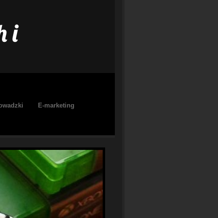
 i
owadzki
E-marketing