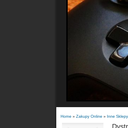
Home
»
Zakupy Online
»
Inne Sklepy
Dystr