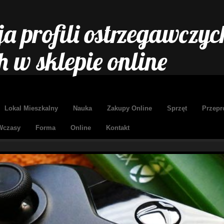
a profili ostrzegawczych
 w sklepie online
Lokal Mieszkalny
Nauka
Zakupy Online
Sprzęt
Przepr
Wczasy
Forma
Online
Kontakt