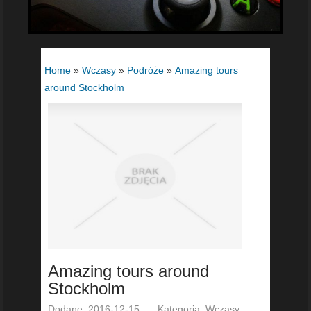
Home
»
Wczasy
»
Podróże
»
Amazing tours
around Stockholm
Amazing tours around
Stockholm
Dodane: 2016-12-15
::
Kategoria: Wczasy