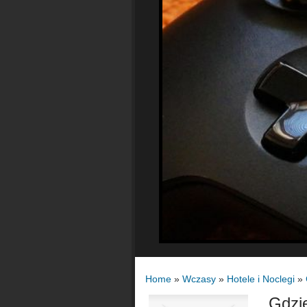
Home
»
Wczasy
»
Hotele i Noclegi
»
Gdzi