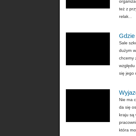
organiza
też z pr
relak...
Gdzie
Sale szk
dużym wy
chcemy z
względu 
się jego 
Wyjazd
Nie ma c
da się o
kraju są
pracowni
która mo