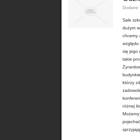
Dodane:
Sale szk
dużym wy
chcemy z
względu 
się jego
takie pr
Żyrardow
budynkie
którzy zd
zadowole
konferen
różnej i
Możemy t
pojechać
sprzyjaj