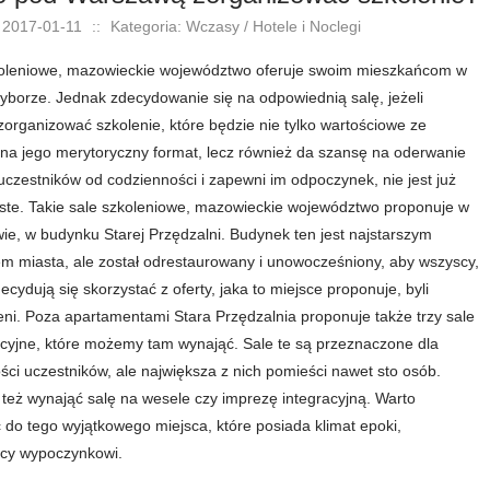
 2017-01-11
::
Kategoria: Wczasy / Hotele i Noclegi
oleniowe, mazowieckie województwo oferuje swoim mieszkańcom w
borze. Jednak zdecydowanie się na odpowiednią salę, jeżeli
organizować szkolenie, które będzie nie tylko wartościowe ze
na jego merytoryczny format, lecz również da szansę na oderwanie
 uczestników od codzienności i zapewni im odpoczynek, nie jest już
oste. Takie sale szkoleniowe, mazowieckie województwo proponuje w
ie, w budynku Starej Przędzalni. Budynek ten jest najstarszym
m miasta, ale został odrestaurowany i unowocześniony, aby wszyscy,
ecydują się skorzystać z oferty, jaka to miejsce proponuje, byli
ni. Poza apartamentami Stara Przędzalnia proponuje także trzy sale
cyjne, które możemy tam wynająć. Sale te są przeznaczone dla
lości uczestników, ale największa z nich pomieści nawet sto osób.
eż wynająć salę na wesele czy imprezę integracyjną. Warto
 do tego wyjątkowego miejsca, które posiada klimat epoki,
ący wypoczynkowi.