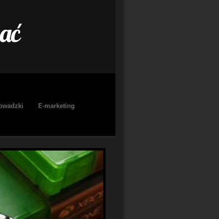
ać
owadzki
E-marketing