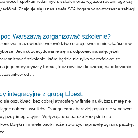
cję wesel, spotkań rodzinnych, szkoleń oraz wyjazdu rodzinnego czy
zyjaciółmi. Znajduje się u nas strefa SPA bogata w nowoczesne zabiegi
 pod Warszawą zorganizować szkolenie?
oleniowe, mazowieckie województwo oferuje swoim mieszkańcom w
borze. Jednak zdecydowanie się na odpowiednią salę, jeżeli
organizować szkolenie, które będzie nie tylko wartościowe ze
na jego merytoryczny format, lecz również da szansę na oderwanie
uczestników od ...
y integracyjne z grupą Elbest.
o się oszukiwać, bez dobrej atmosfery w firmie na dłuższą metę nie
siągać dobrych wyników. Dlatego coraz bardziej popularne w naszym
 wyjazdy integracyjne. Wpływają one bardzo korzystnie na
ków. Dzięki nim wiele osób może stworzyć naprawdę zgraną paczkę,
że...