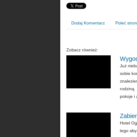
Dodaj Komentarz
Poleć stro
Zobacz również:
Wygod
Już nie
sobie ko
znalezie
rodziną.
pokoje i
Zabie
Hotel Og
tego aby