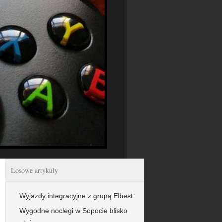
Losowe artykuły
Wyjazdy integracyjne z grupą Elbest.
Wygodne noclegi w Sopocie blisko