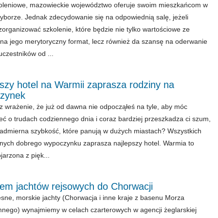
oleniowe, mazowieckie województwo oferuje swoim mieszkańcom w
borze. Jednak zdecydowanie się na odpowiednią salę, jeżeli
organizować szkolenie, które będzie nie tylko wartościowe ze
na jego merytoryczny format, lecz również da szansę na oderwanie
uczestników od ...
szy hotel na Warmii zaprasza rodziny na
zynek
 wrażenie, że już od dawna nie odpocząłeś na tyle, aby móc
ć o trudach codziennego dnia i coraz bardziej przeszkadza ci szum,
 nadmierna szybkość, które panują w dużych miastach? Wszystkich
nych dobrego wypoczynku zaprasza najlepszy hotel. Warmia to
jarzona z pięk...
em jachtów rejsowych do Chorwacji
ne, morskie jachty (Chorwacja i inne kraje z basenu Morza
nego) wynajmiemy w celach czarterowych w agencji żeglarskiej