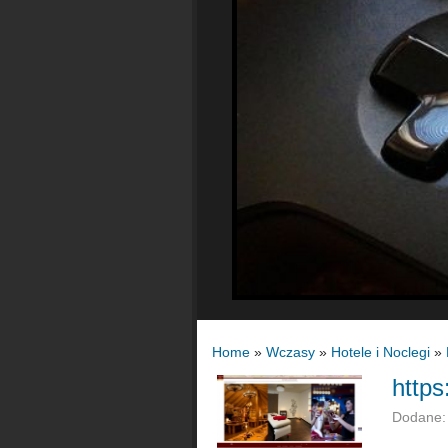
Home
»
Wczasy
»
Hotele i Noclegi
»
https:
Dodane: