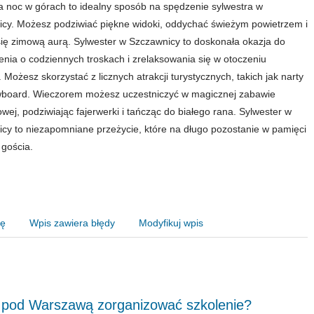
 noc w górach to idealny sposób na spędzenie sylwestra w
cy. Możesz podziwiać piękne widoki, oddychać świeżym powietrzem i
się zimową aurą. Sylwester w Szczawnicy to doskonała okazja do
nia o codziennych troskach i zrelaksowania się w otoczeniu
 Możesz skorzystać z licznych atrakcji turystycznych, takich jak narty
wboard. Wieczorem możesz uczestniczyć w magicznej zabawie
owej, podziwiając fajerwerki i tańcząc do białego rana. Sylwester w
cy to niezapomniane przeżycie, które na długo pozostanie w pamięci
gościa.
nę
Wpis zawiera błędy
Modyfikuj wpis
 pod Warszawą zorganizować szkolenie?