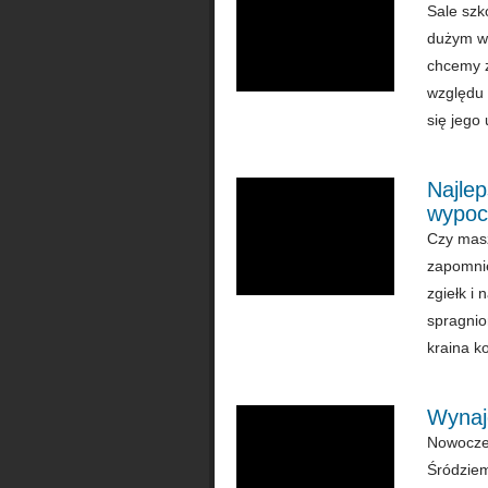
Sale szk
dużym wy
chcemy z
względu 
się jego 
Najlep
wypoc
Czy masz
zapomnie
zgiełk i
spragnio
kraina ko
Wynaj
Nowoczes
Śródziem