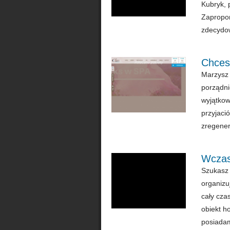
Kubryk, 
Zapropon
zdecydow
Chces
Marzysz 
porządni
wyjątkow
przyjaci
zregener
Wczas
Szukasz 
organizu
cały cza
obiekt h
posiadam