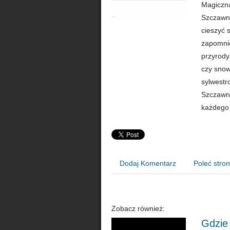
Magiczna
Szczawni
cieszyć 
zapomnie
przyrody.
czy sno
sylwestr
Szczawni
każdego 
Dodaj Komentarz
Poleć stro
Zobacz również:
Gdzie