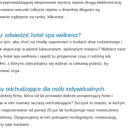
przeprowadzającej ekspresowe wyceny rejsów drogą elektroniczną.
owane warunki odbycia rejsów o dowolnej długości są
anie najlepsze na rynku, kilkunast...
z odwiedzić hotel spa wellness?
o tym, aby choć na chwilę zapomnieć o trudach dnia codziennego i
e wypocząć w jakimś luksusowym, spokojnym miejscu? Wybierz nasz
y hotel spa wellness i spędź tu przyjemnie czas z rodziną lub
ółmi, z którymi zdecydujesz się wybrać w ciekawą podróż, by
ować orga...
y odchudzające dla osób indywidualnych.
dobrej firmy, która od lat prowadzi dobrze prosperujący hotel i
je w nim również wczasy odchudzające? Szczyrk to miasto, w którym
s nieprzerwanie od ponad 20 już lat funkcjonuje nasz nowoczesny
otelowy. Dysponujemy w nim pokojami noclegowymi, restauracją,
y sale bankieto...