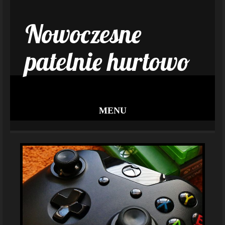
Nowoczesne
patelnie hurtowo
MENU