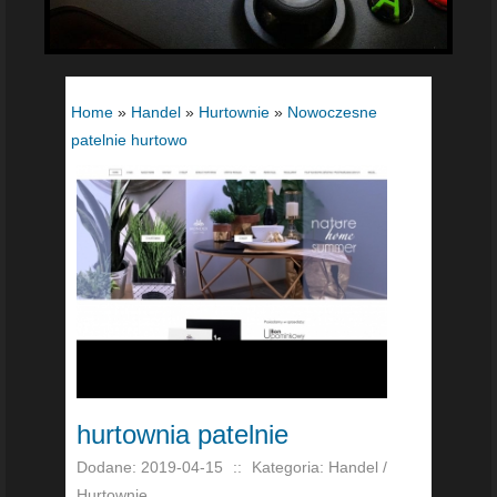
Home
»
Handel
»
Hurtownie
»
Nowoczesne
patelnie hurtowo
hurtownia patelnie
Dodane: 2019-04-15
::
Kategoria: Handel /
Hurtownie