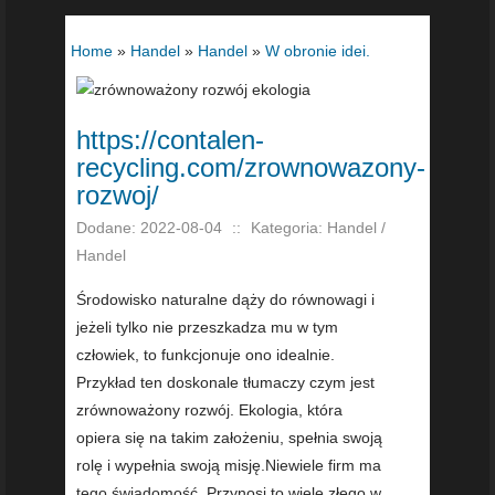
Home
»
Handel
»
Handel
»
W obronie idei.
https://contalen-
recycling.com/zrownowazony-
rozwoj/
Dodane: 2022-08-04
::
Kategoria: Handel /
Handel
Środowisko naturalne dąży do równowagi i
jeżeli tylko nie przeszkadza mu w tym
człowiek, to funkcjonuje ono idealnie.
Przykład ten doskonale tłumaczy czym jest
zrównoważony rozwój. Ekologia, która
opiera się na takim założeniu, spełnia swoją
rolę i wypełnia swoją misję.Niewiele firm ma
tego świadomość. Przynosi to wiele złego w