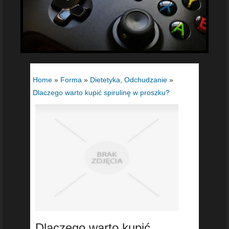
Home
»
Forma
»
Dietetyka, Odchudzanie
»
Dlaczego warto kupić spirulinę w proszku?
Dlaczego warto kupić