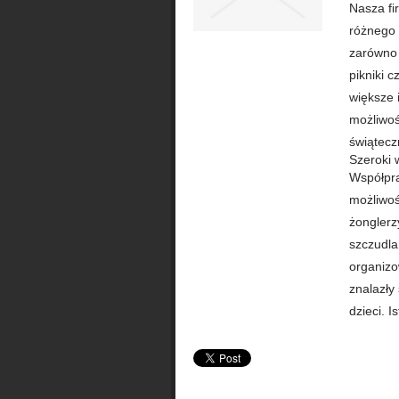
Nasza fi
różnego 
zarówno 
pikniki c
większe 
możliwoś
świąteczn
Szeroki 
Współpra
możliwoś
żonglerz
szczudla
organizo
znalazły
dzieci. 