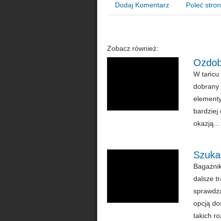
Dodaj Komentarz
Poleć stro
Zobacz również:
Ozdoby
W tańcu 
dobrany s
elementy
bardziej
okazją...
Szuka
Bagażnik
dalsze t
sprawdzą
opcją do
takich ro