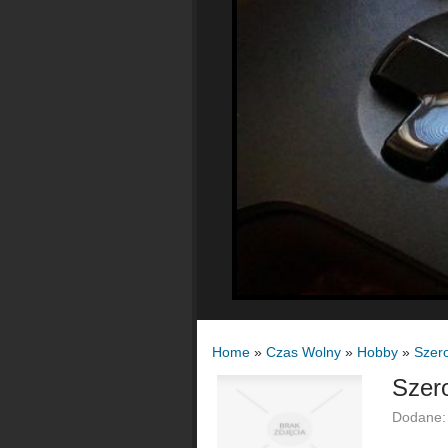
Home
»
Czas Wolny
»
Hobby
»
Szero
Szero
Dodane: