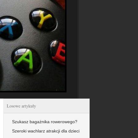
Losowe artykuły
Szukasz bagażnika rowerowego?
Szeroki wachlarz atrakcji dla dzieci