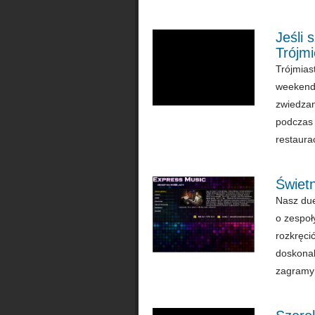
Jeśli 
Trójmi
Trójmias
weekendo
zwiedzan
podczas 
restaura
Świet
Nasz duet
o zespoł
rozkręci
doskonal
zagramy 