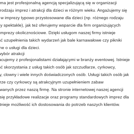
rma jest profesjonalną agencją specjalizującą się w organizacji
rodzaju imprez i atrakcji dla dzieci w różnym wieku. Angażujemy się
w imprezy typowo przystosowane dla dzieci (np. różnego rodzaju
zy spektakle), jak też oferujemy wsparcie dla firm organizujących
imprezy okolicznościowe. Dzięki usługom naszej firmy istnieje
ć uzupełnienia takich wydarzeń jak bale karnawałowe czy pikniki
e o usługi dla dzieci.
wybór atrakcji
cujemy z profesjonalistami działającymi w branży eventowej. Istnieje
ć skorzystania z usług takich osób jak szczudlarze, cyrkowcy,
y, clowny i wiele innych doświadczonych osób. Usługi takich osób jak
rze czy cyrkowcy są atrakcyjnym uzupełnieniem zabaw
wanych przez naszą firmę. Na stronie internetowej naszej agencji
 się przykładowe realizacje oraz programy standardowych imprez dla
Istnieje możliwość ich dostosowania do potrzeb naszych klientów.