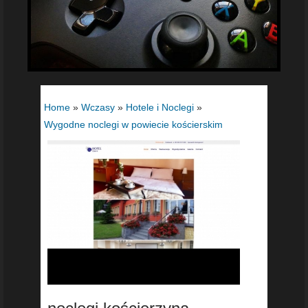
Home
»
Wczasy
»
Hotele i Noclegi
»
Wygodne noclegi w powiecie kościerskim