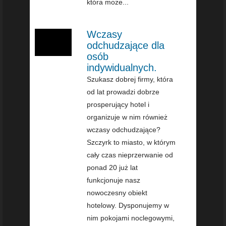
która może...
Wczasy
odchudzające dla
osób
indywidualnych.
Szukasz dobrej firmy, która
od lat prowadzi dobrze
prosperujący hotel i
organizuje w nim również
wczasy odchudzające?
Szczyrk to miasto, w którym
cały czas nieprzerwanie od
ponad 20 już lat
funkcjonuje nasz
nowoczesny obiekt
hotelowy. Dysponujemy w
nim pokojami noclegowymi,