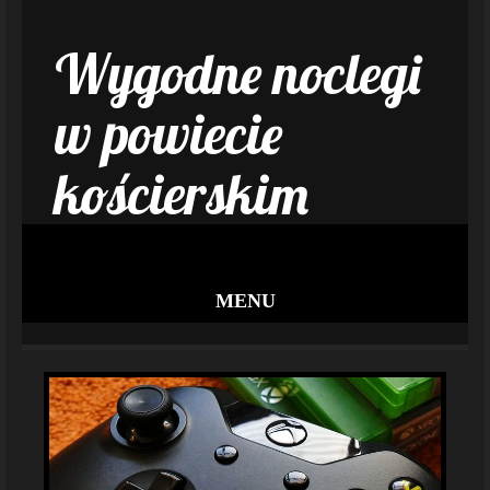
Wygodne noclegi
w powiecie
kościerskim
MENU