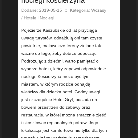
noclegi kościerzyna
Dodane: 2019-05-15
::
Kategoria: Wczasy
/ Hotele i Noclegi
Pojezierze Kaszubskie od lat przyciąga
uwagę turystów, odnajdują oni tam czyste
powietrze, malownicze tereny zielone tak
ważne do tego, żeby dobrze odpocząć.
Podróżując z dziećmi, warto pamiętać o
wyborze hotelu, który zapewni odpowiednie
noclegi. Kościerzyna może być tym
miastem, w którym rodzice odnajdą
właściwy dla dziecka hotel. Godny uwagi
jest szczególnie Hotel Gryf, posiada on
bowiem przestrzeń do zabawy oraz
restauracje, w której można smacznie zjeść
i skosztować regionalnych potraw. Jego
lokalizacja jest komfortowa nie tylko dla tych
turystów, którzy podróżują samochodem,