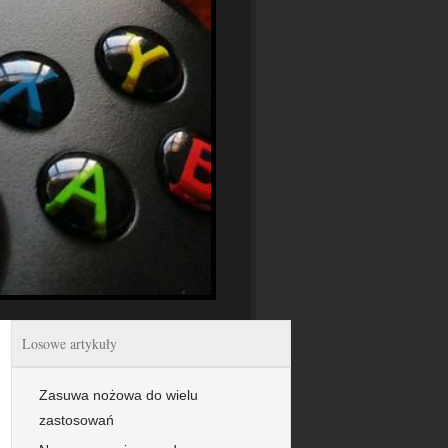
Losowe artykuły
Zasuwa nożowa do wielu
zastosowań