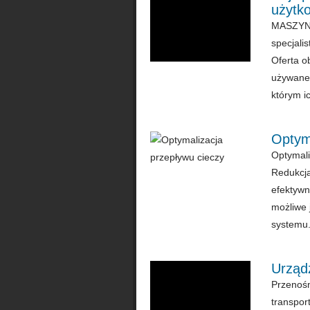
użytk
MASZYNY
specjali
Oferta o
używane 
którym i
Optym
Optymali
Redukcja
efektywn
możliwe 
systemu.
Urządz
Przenośn
transpor