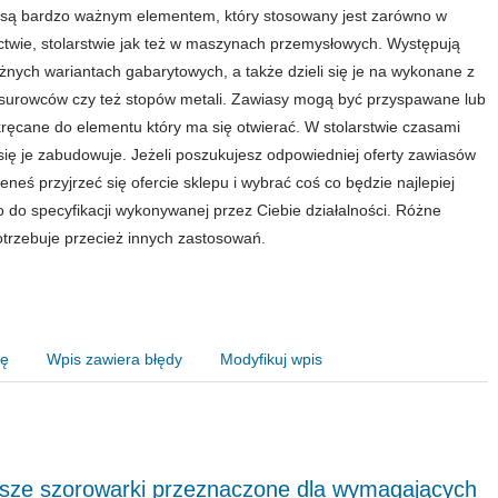
są bardzo ważnym elementem, który stosowany jest zarówno w
twie, stolarstwie jak też w maszynach przemysłowych. Występują
żnych wariantach gabarytowych, a także dzieli się je na wykonane z
surowców czy też stopów metali. Zawiasy mogą być przyspawane lub
kręcane do elementu który ma się otwierać. W stolarstwie czasami
się je zabudowuje. Jeżeli poszukujesz odpowiedniej oferty zawiasów
eneś przyjrzeć się ofercie sklepu i wybrać coś co będzie najlepiej
 do specyfikacji wykonywanej przez Ciebie działalności. Różne
potrzebuje przecież innych zastosowań.
nę
Wpis zawiera błędy
Modyfikuj wpis
psze szorowarki przeznaczone dla wymagających