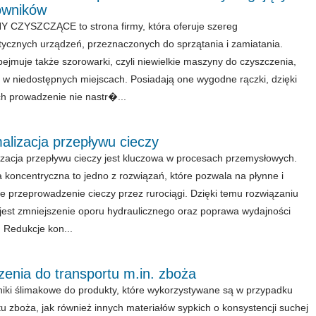
owników
 CZYSZCZĄCE to strona firmy, która oferuje szereg
stycznych urządzeń, przeznaczonych do sprzątania i zamiatania.
bejmuje także szorowarki, czyli niewielkie maszyny do czyszczenia,
w niedostępnych miejscach. Posiadają one wygodne rączki, dzięki
ch prowadzenie nie nastr�...
alizacja przepływu cieczy
zacja przepływu cieczy jest kluczowa w procesach przemysłowych.
 koncentryczna to jedno z rozwiązań, które pozwala na płynne i
e przeprowadzenie cieczy przez rurociągi. Dzięki temu rozwiązaniu
jest zmniejszenie oporu hydraulicznego oraz poprawa wydajności
 Redukcje kon...
enia do transportu m.in. zboża
iki ślimakowe do produkty, które wykorzystywane są w przypadku
tu zboża, jak również innych materiałów sypkich o konsystencji suchej