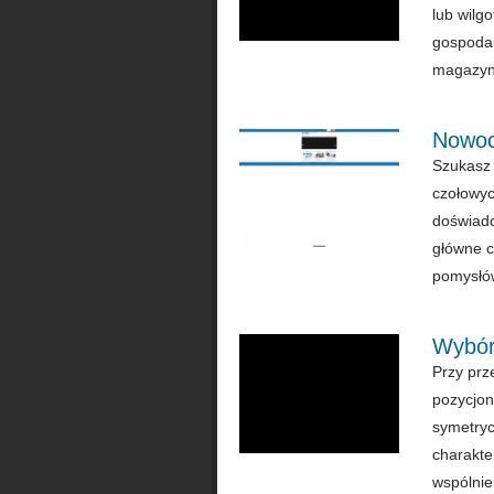
lub wilg
gospodar
magazyna
Nowoc
Szukasz 
czołowyc
doświadc
główne c
pomysłów,
Wybór
Przy prz
pozycjon
symetryc
charakte
wspólnie