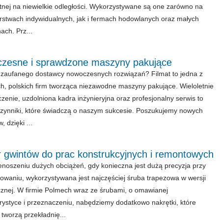
otnej na niewielkie odległości. Wykorzystywane są one zarówno na
stwach indywidualnych, jak i fermach hodowlanych oraz małych
ch. Prz...
zesne i sprawdzone maszyny pakujące
zaufanego dostawcy nowoczesnych rozwiązań? Filmat to jedna z
h, polskich firm tworząca niezawodne maszyny pakujące. Wieloletnie
zenie, uzdolniona kadra inżynieryjna oraz profesjonalny serwis to
zynniki, które świadczą o naszym sukcesie. Poszukujemy nowych
 dzięki ...
 gwintów do prac konstrukcyjnych i remontowych
enoszeniu dużych obciążeń, gdy konieczna jest dużą precyzja przy
owaniu, wykorzystywana jest najczęściej śruba trapezowa w wersji
znej. W firmie Polmech wraz ze śrubami, o omawianej
rystyce i przeznaczeniu, nabędziemy dodatkowo nakrętki, które
 tworzą przekładnię...