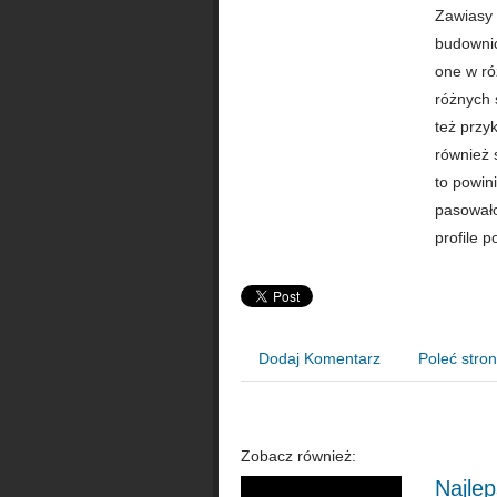
Zawiasy 
budownic
one w ró
różnych 
też przy
również 
to powini
pasowało
profile 
Dodaj Komentarz
Poleć stro
Zobacz również:
Najle