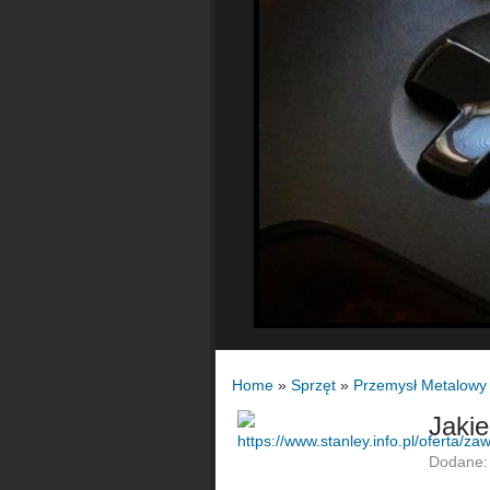
Home
»
Sprzęt
»
Przemysł Metalowy
Jaki
Dodane: