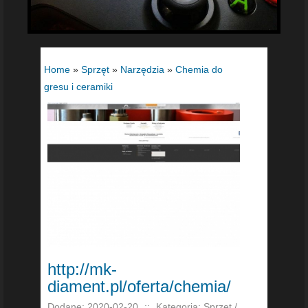
Home
»
Sprzęt
»
Narzędzia
»
Chemia do
gresu i ceramiki
http://mk-
diament.pl/oferta/chemia/
Dodane: 2020-02-20
::
Kategoria: Sprzęt /