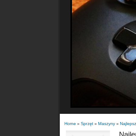
Home
»
Sprzęt
»
Maszyny
»
Najleps
Najl