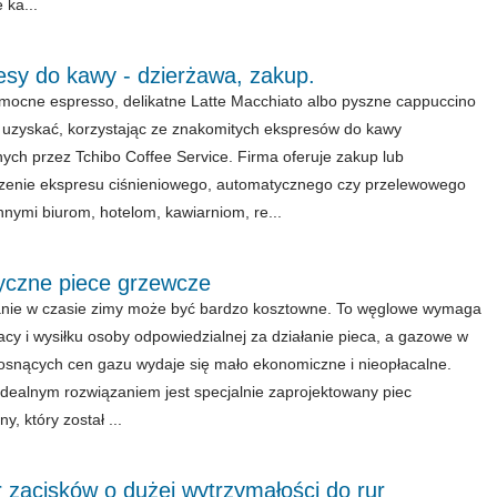
 ka...
esy do kawy - dzierżawa, zakup.
mocne espresso, delikatne Latte Macchiato albo pyszne cappuccino
zyskać, korzystając ze znakomitych ekspresów do kawy
ych przez Tchibo Coffee Service. Firma oferuje zakup lub
enie ekspresu ciśnieniowego, automatycznego czy przelewowego
nnymi biurom, hotelom, kawiarniom, re...
ryczne piece grzewcze
nie w czasie zimy może być bardzo kosztowne. To węglowe wymaga
acy i wysiłku osoby odpowiedzialnej za działanie pieca, a gazowe w
rosnących cen gazu wydaje się mało ekonomiczne i nieopłacalne.
idealnym rozwiązaniem jest specjalnie zaprojektowany piec
ny, który został ...
 zacisków o dużej wytrzymałości do rur