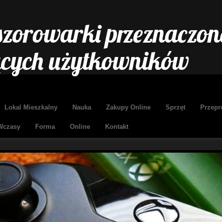
szorowarki przeznaczon
cych użytkowników
Lokal Mieszkalny
Nauka
Zakupy Online
Sprzęt
Przepr
Wczasy
Forma
Online
Kontakt