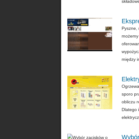
składowe
Ekspr
Pyszne, 
możemy u
oferowan
wypożycz
między i
Elekt
Ogrzewa
sporo pr
obliczu 
Dlatego 
elektrycz
Wybór