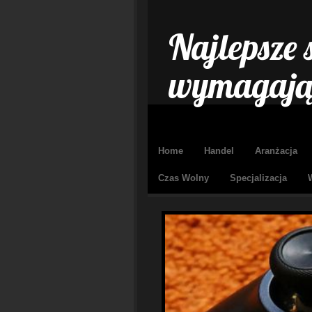
Najlepsze 
wymagają
Home
Handel
Aranżacja
Czas Wolny
Specjalizacja