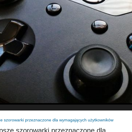
ze szorowarki przeznaczone dla wymagających użytkowników
epsze szorowarki przeznaczone dla