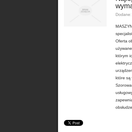
wyma
Dodane:
MASZYNY
specjali
Oferta o
używane 
którym i
elektryc
urządzen
które są
Szorowar
usługowy
zapewnia
obsłudze