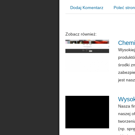
Dodaj Komentarz
Poleć stro
Zobacz również:
Chemia
Wysokiej
produktó
środki z
zabezpie
jest nasz
Wysoki
Nasza fi
naszej o
tworzeni
(np. spr