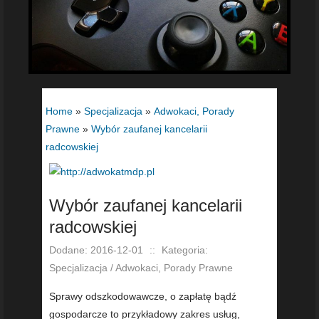
Home
»
Specjalizacja
»
Adwokaci, Porady
Prawne
»
Wybór zaufanej kancelarii
radcowskiej
Wybór zaufanej kancelarii
radcowskiej
Dodane: 2016-12-01
::
Kategoria:
Specjalizacja / Adwokaci, Porady Prawne
Sprawy odszkodowawcze, o zapłatę bądź
gospodarcze to przykładowy zakres usług,