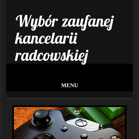
Wybór zaufanej
kancelarii
radcowskiej
MENU