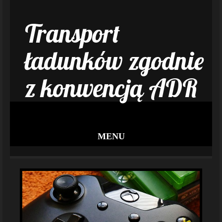
Transport
ładunków zgodnie
z konwencją ADR
MENU