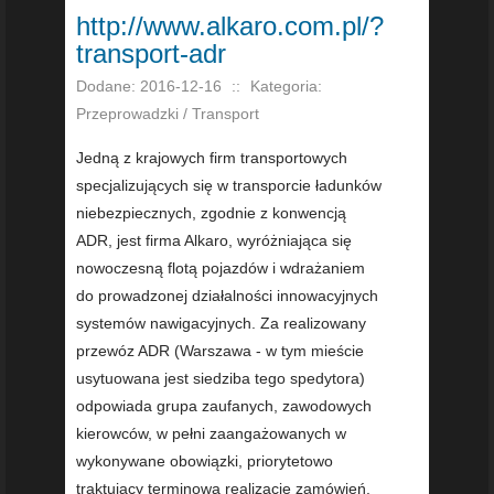
http://www.alkaro.com.pl/?
transport-adr
Dodane: 2016-12-16
::
Kategoria:
Przeprowadzki / Transport
Jedną z krajowych firm transportowych
specjalizujących się w transporcie ładunków
niebezpiecznych, zgodnie z konwencją
ADR, jest firma Alkaro, wyróżniająca się
nowoczesną flotą pojazdów i wdrażaniem
do prowadzonej działalności innowacyjnych
systemów nawigacyjnych. Za realizowany
przewóz ADR (Warszawa - w tym mieście
usytuowana jest siedziba tego spedytora)
odpowiada grupa zaufanych, zawodowych
kierowców, w pełni zaangażowanych w
wykonywane obowiązki, priorytetowo
traktujący terminową realizację zamówień.