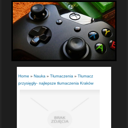
Home
»
Nauka
»
Tłumaczenia
»
Tłumacz
przysięgły- najlepsze tłumaczenia Kraków