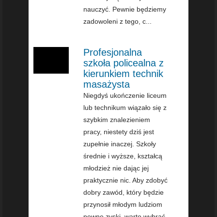
nauczyć. Pewnie będziemy
zadowoleni z tego, c...
Profesjonalna
szkoła policealna z
kierunkiem technik
masażysta
Niegdyś ukończenie liceum
lub technikum wiązało się z
szybkim znalezieniem
pracy, niestety dziś jest
zupełnie inaczej. Szkoły
średnie i wyższe, kształcą
młodzież nie dając jej
praktycznie nic. Aby zdobyć
dobry zawód, który będzie
przynosił młodym ludziom
pewne zyski, warto wybrać