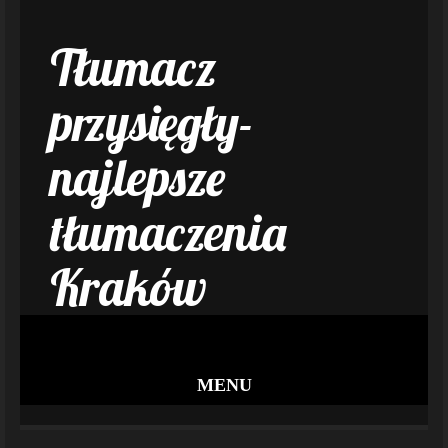
Tłumacz
przysięgły-
najlepsze
tłumaczenia
Kraków
MENU