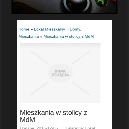
Home
»
Lokal Mieszkalny
»
Domy,
Mieszkania
»
Mieszkania w stolicy z MdM
Mieszkania w stolicy z
MdM
Dodane: 2016-12-05
::
Kategoria: Lokal