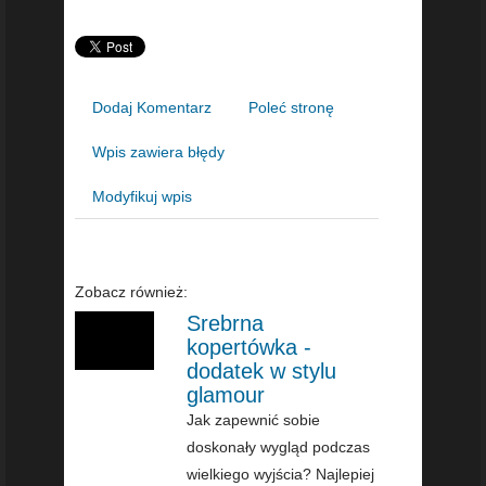
Dodaj Komentarz
Poleć stronę
Wpis zawiera błędy
Modyfikuj wpis
Zobacz również:
Srebrna
kopertówka -
dodatek w stylu
glamour
Jak zapewnić sobie
doskonały wygląd podczas
wielkiego wyjścia? Najlepiej