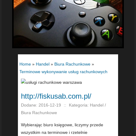
Home
»
Handel
»
Biura Rachunkowe
»
Terminowe wykonywanie usług rachunkowych
http://fiskusab.com.pl/
Dodane: 2016-12-19
::
Kategoria: Handel /
Biura Rachunkowe
Wybierając biuro księgowe, liczymy przede
wszystkim na terminowe i rzetelnie