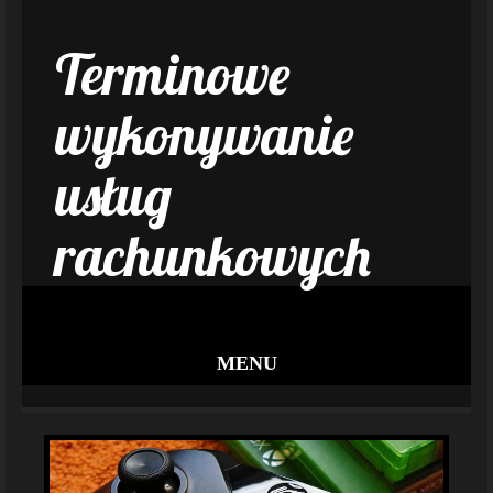
Terminowe
wykonywanie
usług
rachunkowych
MENU