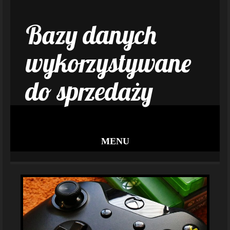
Bazy danych
wykorzystywane
do sprzedaży
MENU