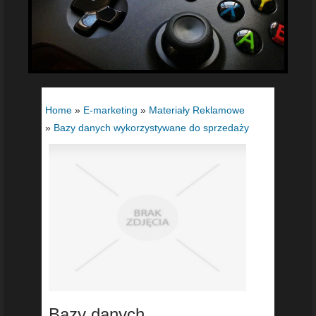
Home
»
E-marketing
»
Materiały Reklamowe
»
Bazy danych wykorzystywane do sprzedaży
Bazy danych