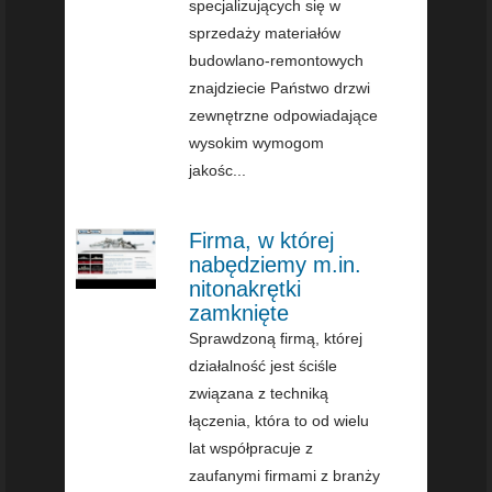
specjalizujących się w
sprzedaży materiałów
budowlano-remontowych
znajdziecie Państwo drzwi
zewnętrzne odpowiadające
wysokim wymogom
jakośc...
Firma, w której
nabędziemy m.in.
nitonakrętki
zamknięte
Sprawdzoną firmą, której
działalność jest ściśle
związana z techniką
łączenia, która to od wielu
lat współpracuje z
zaufanymi firmami z branży