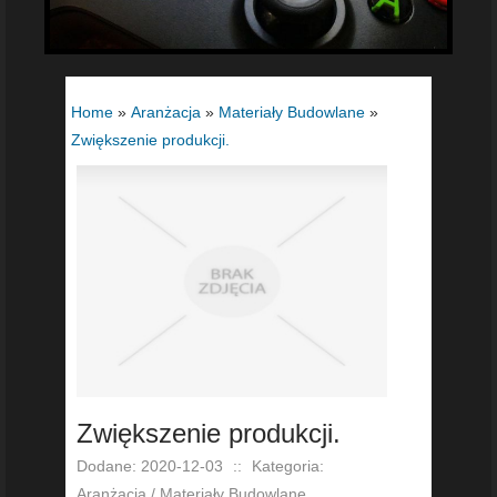
Home
»
Aranżacja
»
Materiały Budowlane
»
Zwiększenie produkcji.
Zwiększenie produkcji.
Dodane: 2020-12-03
::
Kategoria:
Aranżacja / Materiały Budowlane