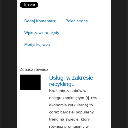
Dodaj Komentarz
Poleć stronę
Wpis zawiera błędy
Modyfikuj wpis
Zobacz również:
Usługi w zakresie
recyklingu
Krążenie zasobów w
obiegu zamkniętym (tj. tzw.
ekonomia cyrkularna) to
coraz bardziej popularny
trend na świecie, który
również promujemy w